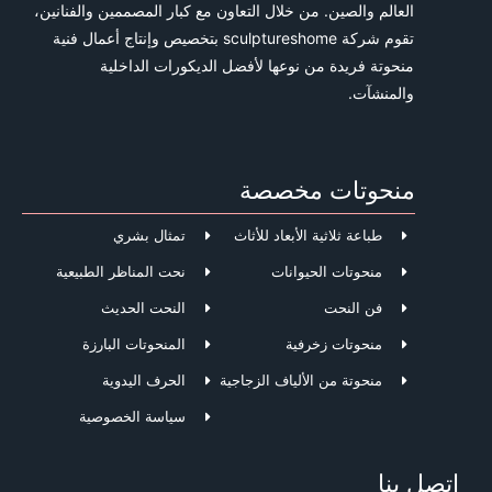
العالم والصين. من خلال التعاون مع كبار المصممين والفنانين،
تقوم شركة sculptureshome بتخصيص وإنتاج أعمال فنية
منحوتة فريدة من نوعها لأفضل الديكورات الداخلية
والمنشآت.
منحوتات مخصصة
طباعة ثلاثية الأبعاد للأثاث
تمثال بشري
منحوتات الحيوانات
نحت المناظر الطبيعية
فن النحت
النحت الحديث
منحوتات زخرفية
المنحوتات البارزة
منحوتة من الألياف الزجاجية
الحرف اليدوية
سياسة الخصوصية
اتصل بنا