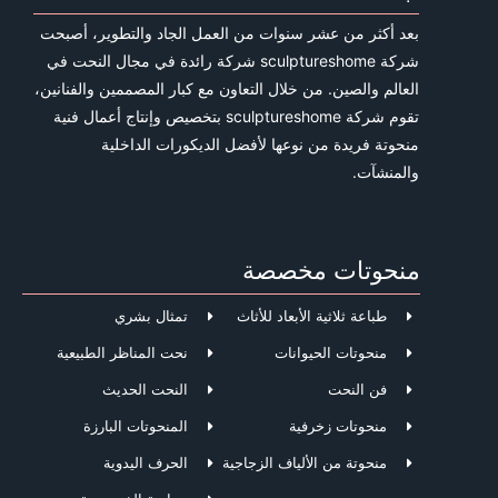
بعد أكثر من عشر سنوات من العمل الجاد والتطوير، أصبحت
شركة sculptureshome شركة رائدة في مجال النحت في
العالم والصين. من خلال التعاون مع كبار المصممين والفنانين،
تقوم شركة sculptureshome بتخصيص وإنتاج أعمال فنية
منحوتة فريدة من نوعها لأفضل الديكورات الداخلية
والمنشآت.
منحوتات مخصصة
طباعة ثلاثية الأبعاد للأثاث
تمثال بشري
منحوتات الحيوانات
نحت المناظر الطبيعية
فن النحت
النحت الحديث
منحوتات زخرفية
المنحوتات البارزة
منحوتة من الألياف الزجاجية
الحرف اليدوية