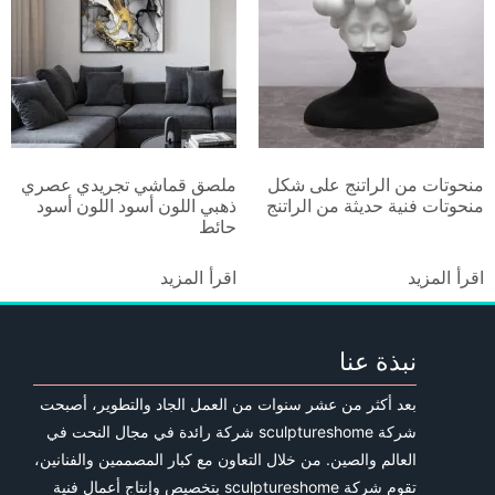
منحوتات من الراتنج على شكل
ملصق قماشي تجريدي عصري
منحوتات فنية حديثة من الراتنج
ذهبي اللون أسود اللون أسود
حائط
اقرأ المزيد
اقرأ المزيد
نبذة عنا
بعد أكثر من عشر سنوات من العمل الجاد والتطوير، أصبحت
شركة sculptureshome شركة رائدة في مجال النحت في
العالم والصين. من خلال التعاون مع كبار المصممين والفنانين،
تقوم شركة sculptureshome بتخصيص وإنتاج أعمال فنية