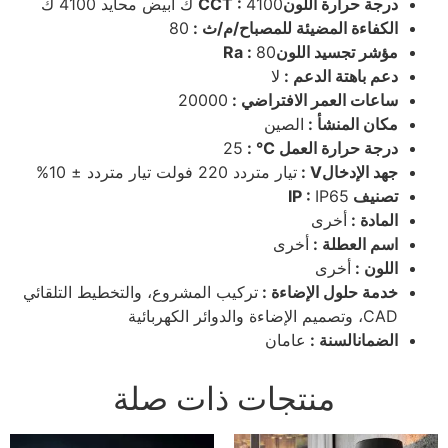
درجة حرارة اللونCCT :
4100 ك أبيض محايد 4100 ك
الكفاءة المضيئة للمصباح/م/ث :
80
مؤشر تجسيد اللونRa :
80
دعم باهتة الدعم :
لا
ساعات العمر الافتراضي :
20000
مكان المنشأ :
الصين
درجة حرارة العمل ℃ :
25
جهد الإدخالV :
تيار متردد 220 فولت تيار متردد ± 10%
تصنيف IP :
IP65
المادة :
أخرى
اسم العطلة :
أخرى
اللون :
أخرى
خدمة حلول الإضاءة :
تركيب المشروع، والتخطيط التلقائي
CAD، وتصميم الإضاءة والدوائر الكهربائية
الضمانالسنة :
عامان
منتجات ذات صلة