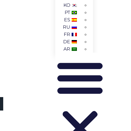
KO
PT
ES
RU
FR
DE
AR