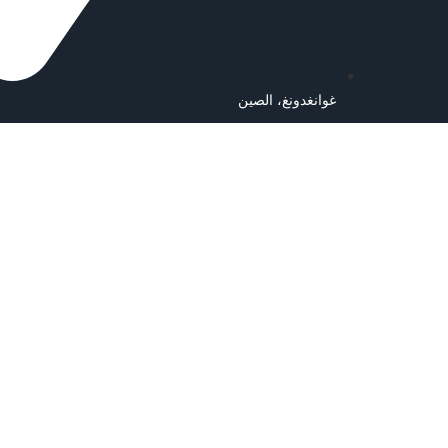
غوانغدونغ، الصين