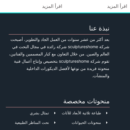
اقرأ المزيد
اقرأ المزيد
نبذة عنا
بعد أكثر من عشر سنوات من العمل الجاد والتطوير، أصبحت
شركة sculptureshome شركة رائدة في مجال النحت في
العالم والصين. من خلال التعاون مع كبار المصممين والفنانين،
تقوم شركة sculptureshome بتخصيص وإنتاج أعمال فنية
منحوتة فريدة من نوعها لأفضل الديكورات الداخلية
والمنشآت.
منحوتات مخصصة
طباعة ثلاثية الأبعاد للأثاث
تمثال بشري
منحوتات الحيوانات
نحت المناظر الطبيعية