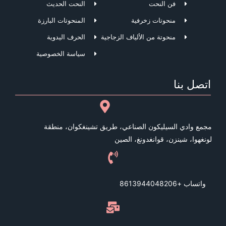
فن النحت
النحت الحديث
منحوتات زخرفية
المنحوتات البارزة
منحوتة من الألياف الزجاجية
الحرف اليدوية
سياسة الخصوصية
اتصل بنا
مجمع وادي السيليكون الصناعي، طريق تشينغكوان، منطقة
لونغهوا، شينزن، قوانغدونغ، الصين
واتساب +8613944048206